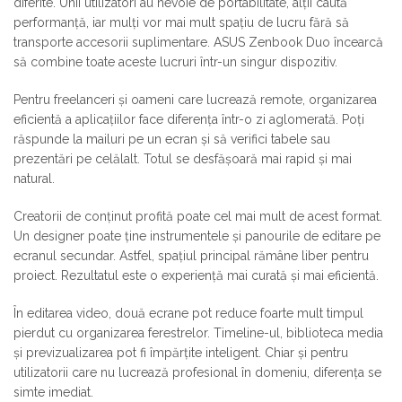
diferite. Unii utilizatori au nevoie de portabilitate, alții caută
performanță, iar mulți vor mai mult spațiu de lucru fără să
transporte accesorii suplimentare. ASUS Zenbook Duo încearcă
să combine toate aceste lucruri într-un singur dispozitiv.
Pentru freelanceri și oameni care lucrează remote, organizarea
eficientă a aplicațiilor face diferența într-o zi aglomerată. Poți
răspunde la mailuri pe un ecran și să verifici tabele sau
prezentări pe celălalt. Totul se desfășoară mai rapid și mai
natural.
Creatorii de conținut profită poate cel mai mult de acest format.
Un designer poate ține instrumentele și panourile de editare pe
ecranul secundar. Astfel, spațiul principal rămâne liber pentru
proiect. Rezultatul este o experiență mai curată și mai eficientă.
În editarea video, două ecrane pot reduce foarte mult timpul
pierdut cu organizarea ferestrelor. Timeline-ul, biblioteca media
și previzualizarea pot fi împărțite inteligent. Chiar și pentru
utilizatorii care nu lucrează profesional în domeniu, diferența se
simte imediat.