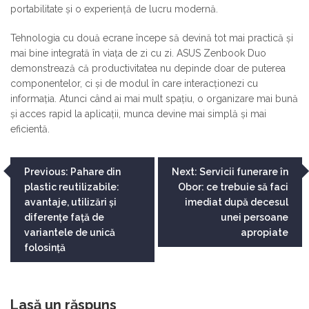
portabilitate și o experiență de lucru modernă.
Tehnologia cu două ecrane începe să devină tot mai practică și
mai bine integrată în viața de zi cu zi. ASUS Zenbook Duo
demonstrează că productivitatea nu depinde doar de puterea
componentelor, ci și de modul în care interacționezi cu
informația. Atunci când ai mai mult spațiu, o organizare mai bună
și acces rapid la aplicații, munca devine mai simplă și mai
eficientă.
Navigare
Previous:
Pahare din
Next:
Servicii funerare în
plastic reutilizabile:
Obor: ce trebuie să faci
în
avantaje, utilizări și
imediat după decesul
articole
diferențe față de
unei persoane
variantele de unică
apropiate
folosință
Lasă un răspuns