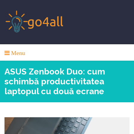
Skip
to
content
Menu
ASUS Zenbook Duo: cum
schimbă productivitatea
laptopul cu două ecrane