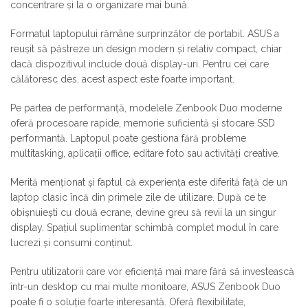
concentrare și la o organizare mai bună.
Formatul laptopului rămâne surprinzător de portabil. ASUS a
reușit să păstreze un design modern și relativ compact, chiar
dacă dispozitivul include două display-uri. Pentru cei care
călătoresc des, acest aspect este foarte important.
Pe partea de performanță, modelele Zenbook Duo moderne
oferă procesoare rapide, memorie suficientă și stocare SSD
performantă. Laptopul poate gestiona fără probleme
multitasking, aplicații office, editare foto sau activități creative.
Merită menționat și faptul că experiența este diferită față de un
laptop clasic încă din primele zile de utilizare. După ce te
obișnuiești cu două ecrane, devine greu să revii la un singur
display. Spațiul suplimentar schimbă complet modul în care
lucrezi și consumi conținut.
Pentru utilizatorii care vor eficiență mai mare fără să investească
într-un desktop cu mai multe monitoare, ASUS Zenbook Duo
poate fi o soluție foarte interesantă. Oferă flexibilitate,