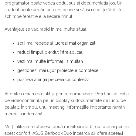
programator poate vedea codul sus și documentația jos. Un
student poate urmări un curs online și să își ia notițe fără să
schimbe ferestrele la fiecare minut.
Avantajele se văd rapid în mai multe situații:
scrii mai repede și lucrezi mai organizat
reduci timpul pierdut între aplicații
vezi mai multe informații simultan
gestionezi mai ușor proiectele complexe
păstrezi atenția pe ceea ce contează
Al doilea ecran este util și pentru comunicare. Poți ține aplicația
de videoconferință pe un display și documentele de lucru pe
celălalt. În timpul unui meeting, informațiile importante rămân
mereu la îndemână.
Mulți utilizatori folosesc două monitoare la birou tocmai pentru
acest confort. ASUS Zenbook Duo încearcă să ofere aceeași