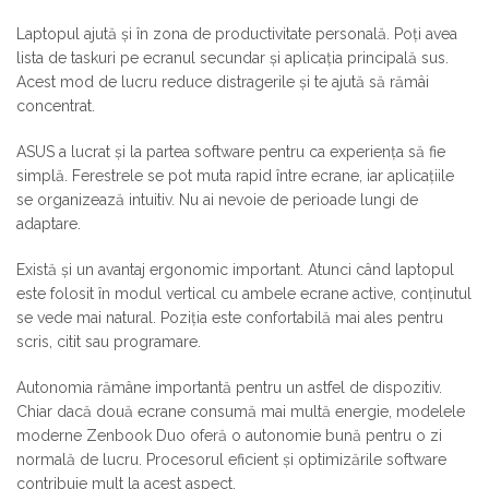
Laptopul ajută și în zona de productivitate personală. Poți avea
lista de taskuri pe ecranul secundar și aplicația principală sus.
Acest mod de lucru reduce distragerile și te ajută să rămâi
concentrat.
ASUS a lucrat și la partea software pentru ca experiența să fie
simplă. Ferestrele se pot muta rapid între ecrane, iar aplicațiile
se organizează intuitiv. Nu ai nevoie de perioade lungi de
adaptare.
Există și un avantaj ergonomic important. Atunci când laptopul
este folosit în modul vertical cu ambele ecrane active, conținutul
se vede mai natural. Poziția este confortabilă mai ales pentru
scris, citit sau programare.
Autonomia rămâne importantă pentru un astfel de dispozitiv.
Chiar dacă două ecrane consumă mai multă energie, modelele
moderne Zenbook Duo oferă o autonomie bună pentru o zi
normală de lucru. Procesorul eficient și optimizările software
contribuie mult la acest aspect.