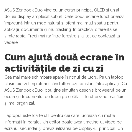
ASUS Zenbook Duo vine cu un ecran principal OLED și un al
doilea display amplasat sub el. Cele două ecrane funcționează
împreună într-un mod natural și oferă mai mult spațiu pentru
aplicații, documente și multitasking. În practică, diferența se
simte rapid. Treci mai rar între ferestre și ai tot ce contează la
vedere.
Cum ajută două ecrane în
activitățile de zi cu zi
Cea mai mare schimbare apare în ritmul de lucru. Pe un laptop
clasic pierzi timp atunci când alternezi constant între aplicații. Cu
ASUS Zenbook Duo, poți ține simultan deschis browserul pe un
ecran și documentul de lucru pe celălalt. Totul devine mai fluid
și mai organizat.
Laptopul este foarte util pentru cei care lucrează cu multe
informații în paralel. Un editor poate avea timeline-ul video pe
ecranul secundar și previzualizarea pe display-ul principal. Un