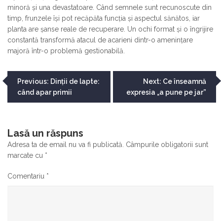
minoră și una devastatoare. Când semnele sunt recunoscute din
timp, frunzele își pot recăpăta funcția și aspectul sănătos, iar
planta are șanse reale de recuperare. Un ochi format și o îngrijire
constantă transformă atacul de acarieni dintr-o amenințare
majoră într-o problemă gestionabilă.
Navigare
Previous:
Dinții de lapte:
Next:
Ce înseamnă
când apar primii
expresia „a pune pe jar”
în
articole
Lasă un răspuns
Adresa ta de email nu va fi publicată.
Câmpurile obligatorii sunt
marcate cu
*
Comentariu
*