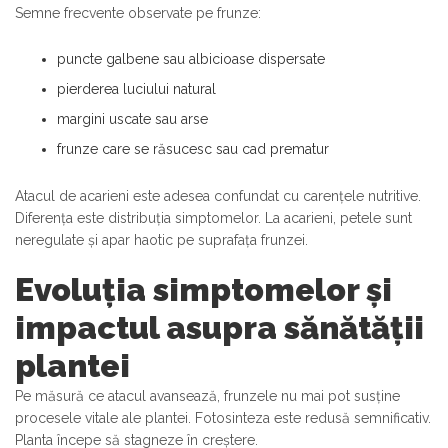
Semne frecvente observate pe frunze:
puncte galbene sau albicioase dispersate
pierderea luciului natural
margini uscate sau arse
frunze care se răsucesc sau cad prematur
Atacul de acarieni este adesea confundat cu carențele nutritive.
Diferența este distribuția simptomelor. La acarieni, petele sunt
neregulate și apar haotic pe suprafața frunzei.
Evoluția simptomelor și
impactul asupra sănătății
plantei
Pe măsură ce atacul avansează, frunzele nu mai pot susține
procesele vitale ale plantei. Fotosinteza este redusă semnificativ.
Planta începe să stagneze în creștere.