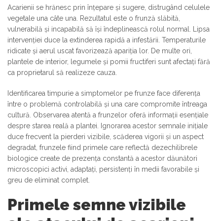
Acarienii se hrănesc prin înțepare și sugere, distrugând celulele
vegetale una câte una. Rezultatul este o frunză slăbită,
vulnerabilă și incapabilă să își îndeplinească rolul normal. Lipsa
intervenției duce la extinderea rapidă a infestării. Temperaturile
ridicate și aerul uscat favorizează apariția lor. De multe ori,
plantele de interior, legumele și pomii fructiferi sunt afectați fără
ca proprietarul să realizeze cauza.
Identificarea timpurie a simptomelor pe frunze face diferența
între o problemă controlabilă și una care compromite întreaga
cultură. Observarea atentă a frunzelor oferă informații esențiale
despre starea reală a plantei. Ignorarea acestor semnale inițiale
duce frecvent la pierderi vizibile, scăderea vigorii și un aspect
degradat, frunzele fiind primele care reflectă dezechilibrele
biologice create de prezența constantă a acestor dăunători
microscopici activi, adaptați, persistenți în medii favorabile și
greu de eliminat complet.
Primele semne vizibile