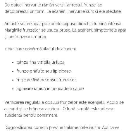
De obicei, nervurile rămân verzi, iar restul frunzei se
decolorează uniform. La acarieni, nervurile sunt și ele afectate.
Arsurile solare apar pe zonele expuse direct la lumină intensă.
Marginile frunzelor se usucă brusc. La acarieni, simptomele apar
și pe frunzele umbrite.
Indici care confirmă atacul de acarieni:
pânză fină vizibilă la lupă
frunze prăfuite sau lipicioase
mișcare fină pe dosul frunzelor
agravare rapidă în perioadele calde
Verificarea regulată a dosului frunzelor este esențială. Acolo se
ascund și se hrănesc acarienii. O lupă simplă este adesea
suficientă pentru confirmare.
Diagnosticarea corectă previne tratamentele inutile. Aplicarea