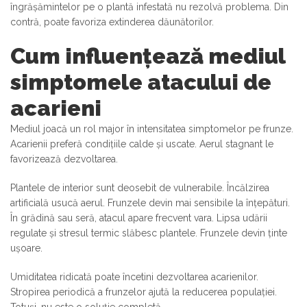
îngrășămintelor pe o plantă infestată nu rezolvă problema. Din
contră, poate favoriza extinderea dăunătorilor.
Cum influențează mediul
simptomele atacului de
acarieni
Mediul joacă un rol major în intensitatea simptomelor pe frunze.
Acarienii preferă condițiile calde și uscate. Aerul stagnant le
favorizează dezvoltarea.
Plantele de interior sunt deosebit de vulnerabile. Încălzirea
artificială usucă aerul. Frunzele devin mai sensibile la înțepături.
În grădină sau seră, atacul apare frecvent vara. Lipsa udării
regulate și stresul termic slăbesc plantele. Frunzele devin ținte
ușoare.
Umiditatea ridicată poate încetini dezvoltarea acarienilor.
Stropirea periodică a frunzelor ajută la reducerea populației.
Totuși, nu este o soluție completă.