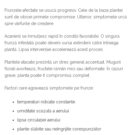
Frunzele afectate se usucă progresiv. Cele de la baza plantei
sunt de obicei primele compromise. Ulterior, simptomele urcă
spre vârfurile de creștere.
Acarienii se înmulțesc rapid în condiții favorabile. O singură
frunză infestată poate deveni sursa extinderii către întreaga
plantă. Lipsa intervenției accelerează acest proces.
Plantele atacate prezintă un stres general accentuat. Mugurii
florali avortează, fructele rămân mici sau deformate. În cazuri
grave, planta poate fi compromisă complet.
Factori care agravează simptomele pe frunze:
temperaturi ridicate constante
umiditate scăzută a aerului
lipsa circulației aerului
plante slăbite sau neîngrijite corespunzător