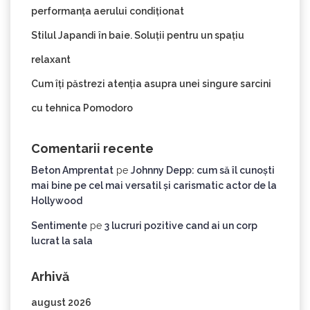
performanța aerului condiționat
Stilul Japandi în baie. Soluții pentru un spațiu
relaxant
Cum îți păstrezi atenția asupra unei singure sarcini
cu tehnica Pomodoro
Comentarii recente
Beton Amprentat
pe
Johnny Depp: cum să îl cunoști
mai bine pe cel mai versatil și carismatic actor de la
Hollywood
Sentimente
pe
3 lucruri pozitive cand ai un corp
lucrat la sala
Arhivă
august 2026