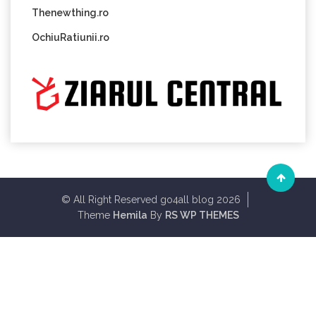
Thenewthing.ro
OchiuRatiunii.ro
© All Right Reserved go4all blog 2026
Theme
Hemila
By
RS WP THEMES