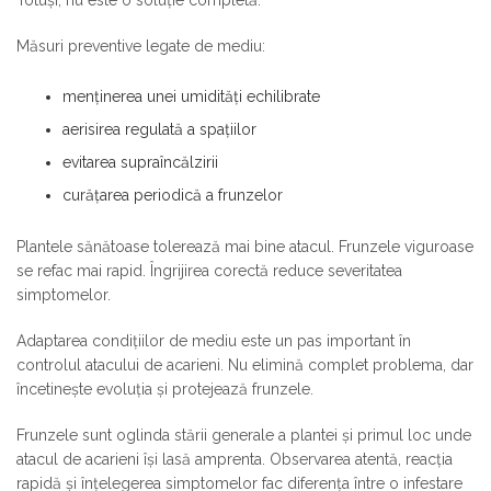
Măsuri preventive legate de mediu:
menținerea unei umidități echilibrate
aerisirea regulată a spațiilor
evitarea supraîncălzirii
curățarea periodică a frunzelor
Plantele sănătoase tolerează mai bine atacul. Frunzele viguroase
se refac mai rapid. Îngrijirea corectă reduce severitatea
simptomelor.
Adaptarea condițiilor de mediu este un pas important în
controlul atacului de acarieni. Nu elimină complet problema, dar
încetinește evoluția și protejează frunzele.
Frunzele sunt oglinda stării generale a plantei și primul loc unde
atacul de acarieni își lasă amprenta. Observarea atentă, reacția
rapidă și înțelegerea simptomelor fac diferența între o infestare