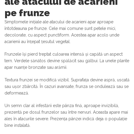
ale atacului de acarieni
pe frunze
Simptomele inițiale ale atacului de acarieni apar aproape
întotdeauna pe frunze. Cele mai comune sunt petele mici,
decolorate, cu aspect punctiform. Acestea apar acolo unde
acarienii au înțepat țesutul vegetal.
Frunzele își pierd treptat culoarea intensă și capătă un aspect
tern. Verdele sănătos devine spălăcit sau gălbui. La unele plante
apar nuanțe bronzate sau arămii.
Textura frunzei se modifică vizibil. Suprafața devine aspră, uscată
sau ușor zbârcită. În cazuri avansate, frunza se ondulează sau se
deformează.
Un semn clar al infestării este pânza fină, aproape invizibilă,
prezentă pe dosul frunzelor sau între nervuri. Aceasta apare mai
ales în atacurile severe. Prezența pânzei indică deja o populație
bine instalată.