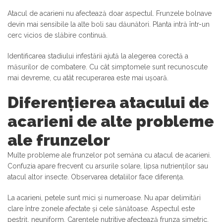
Atacul de acarieni nu afectează doar aspectul. Frunzele bolnave
devin mai sensibile la alte boli sau dăunători. Planta intră într-un
cerc vicios de slăbire continuă.
Identificarea stadiului infestării ajută la alegerea corectă a
măsurilor de combatere. Cu cât simptomele sunt recunoscute
mai devreme, cu atât recuperarea este mai ușoară.
Diferențierea atacului de
acarieni de alte probleme
ale frunzelor
Multe probleme ale frunzelor pot semăna cu atacul de acarieni.
Confuzia apare frecvent cu arsurile solare, lipsa nutrienților sau
atacul altor insecte. Observarea detaliilor face diferența.
La acarieni, petele sunt mici și numeroase. Nu apar delimitări
clare între zonele afectate și cele sănătoase. Aspectul este
pestriț, neuniform. Carențele nutritive afectează frunza simetric.