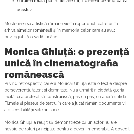
dăruirea totală pentru fiecare rol, indiferent de amploarea
acestuia.
Moștenirea sa artistică rămâne vie în repertoriul teatrelor, în
arhiva filmelor românești și în memoria celor care au avut
privilegiul să o vadă jucând.
Monica Ghiuță: o prezență
unică în cinematografia
românească
Privind retrospectiv, cariera Monicăi Ghiuță este o lecție despre
perseverență, talent și demnitate. Nu a urmărit niciodată gloria
facilă, ci a preferat să construiască, pas cu pas, o carieră solidă.
Filmele și piesele de teatru în care a jucat rămân documente vii
ale sensibilității sale artistice.
Monica Ghiuță a reușit să demonstreze că un actor nu are
nevoie de roluri principale pentru a deveni memorabil. A dovedit