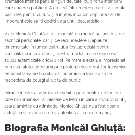
dramatice intense până la figuri delicate, cu o forță interioară
care cucerea publicul. A crescut într-un mediu care i-a stimulat
pasiunea pentru cultură și a înțeles încă din copilărie cât de
important este să îți dedici viața unui ideal artistic.
Viața Monicăi Ghiuță a fost marcată de muncă susținută și de
sacrificii personale, dar și de recunoaștere și aplauze
binemeritate. În lumea teatrului, a fost apreciată pentru
versatilitatea interpretării și pentru modul în care reușea să
aducă autenticitate oricărui rol. Pe marele ecran, a impresionat
prin naturalețea jocului și prin profunzimea emoțiilor transmise.
Personalitatea ei discretă, dar puternică, a făcut-o să fie
respectată de colegi și iubită de public.
Filmele în care a apărut au devenit repere pentru iubitorii de
cinema românesc, iar piesele de teatru în care a strălucit sunt și
astăzi amintite cu admirație. Monica Ghiuță nu a fost doar o
actriță, ci și o voce caldă și autentică a scenei românești.
Biografia Monicăi Ghiuță: