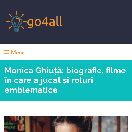
Skip
to
content
Menu
Monica Ghiuță: biografie, filme
în care a jucat și roluri
emblematice