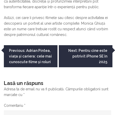
că autenticitatea, discreția și profunzimea interpretării pot
transforma fiecare apariție într-o experiență pentru public.
Astăzi, cei care îi privesc filmele sau citesc despre activitatea ei
descoperă un portret al unei artiste complete. Monica Ghiuță
este un nume care trebuie rostit cu respect atunci când vorbim
despre patrimoniul cultural românesc.
Navigare
Previous:
Adrian Pintea,
Next:
Pentru cine este
viața și cariera: cele mai
potrivit iPhone SE în
în
cunoscute filme și roluri
2025
articole
Lasă un răspuns
Adresa ta de email nu va fi publicată.
Câmpurile obligatorii sunt
marcate cu
*
Comentariu
*