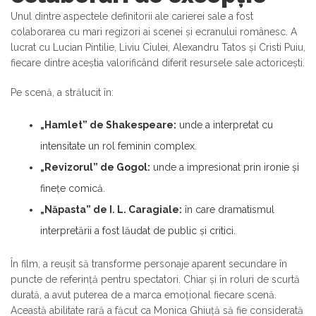
Unul dintre aspectele definitorii ale carierei sale a fost
colaborarea cu mari regizori ai scenei și ecranului românesc. A
lucrat cu Lucian Pintilie, Liviu Ciulei, Alexandru Tatos și Cristi Puiu,
fiecare dintre aceștia valorificând diferit resursele sale actoricești.
Pe scenă, a strălucit în:
„Hamlet” de Shakespeare:
unde a interpretat cu
intensitate un rol feminin complex.
„Revizorul” de Gogol:
unde a impresionat prin ironie și
finețe comică.
„Năpasta” de I. L. Caragiale:
în care dramatismul
interpretării a fost lăudat de public și critici.
În film, a reușit să transforme personaje aparent secundare în
puncte de referință pentru spectatori. Chiar și în roluri de scurtă
durată, a avut puterea de a marca emoțional fiecare scenă.
Această abilitate rară a făcut ca Monica Ghiuță să fie considerată