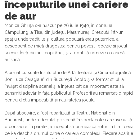
începuturile unei cariere
de aur
Monica Ghiuță s-a născut pe 26 iulie 1940, în comuna
Câmpulung la Tisa, din județul Maramureș. Crescută într-un
spațiu unde tradițiile și cultura populară erau puternice, a
descoperit de mică dragostea pentru povești, poezie și jocul
scenic. Încă din anii copilăriei, și-a dorit să urmeze o carieră
artistică.
A urmat cursurile Institutului de Artă Teatrală și Cinematografică
„Ion Luca Caragiale” din București. Acolo și-a format stilul, a
învățat disciplina scenei și a înțeles cât de important este să
transmiți adevăr în fața publicului. Profesorii au remarcat-o rapid
pentru dicția impecabilă și naturalețea jocului.
După absolvire, a fost repartizată la Teatrul Național din
București, unde a debutat pe scenă în spectacole care aveau să
o consacre. În paralel, a început să primească roluri în film, ceea
ce i-a deschis drumul către o carieră complexă. Fiecare apariție