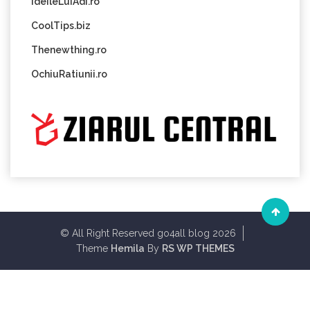
IdeileLuiAdi.ro
CoolTips.biz
Thenewthing.ro
OchiuRatiunii.ro
© All Right Reserved go4all blog 2026
Theme
Hemila
By
RS WP THEMES