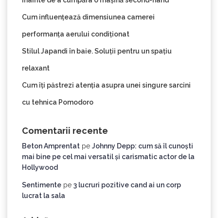
Cum influențează dimensiunea camerei
performanța aerului condiționat
Stilul Japandi în baie. Soluții pentru un spațiu
relaxant
Cum îți păstrezi atenția asupra unei singure sarcini
cu tehnica Pomodoro
Comentarii recente
Beton Amprentat
pe
Johnny Depp: cum să îl cunoști
mai bine pe cel mai versatil și carismatic actor de la
Hollywood
Sentimente
pe
3 lucruri pozitive cand ai un corp
lucrat la sala