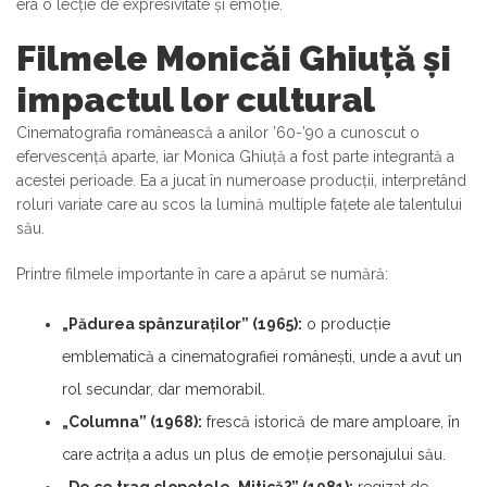
era o lecție de expresivitate și emoție.
Filmele Monicăi Ghiuță și
impactul lor cultural
Cinematografia românească a anilor ’60-’90 a cunoscut o
efervescență aparte, iar Monica Ghiuță a fost parte integrantă a
acestei perioade. Ea a jucat în numeroase producții, interpretând
roluri variate care au scos la lumină multiple fațete ale talentului
său.
Printre filmele importante în care a apărut se numără:
„Pădurea spânzuraților” (1965):
o producție
emblematică a cinematografiei românești, unde a avut un
rol secundar, dar memorabil.
„Columna” (1968):
frescă istorică de mare amploare, în
care actrița a adus un plus de emoție personajului său.
„De ce trag clopotele, Mitică?” (1981):
regizat de