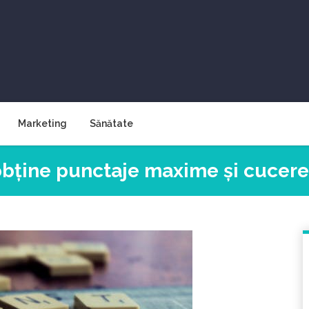
Marketing
Sănătate
 obține punctaje maxime și cucere