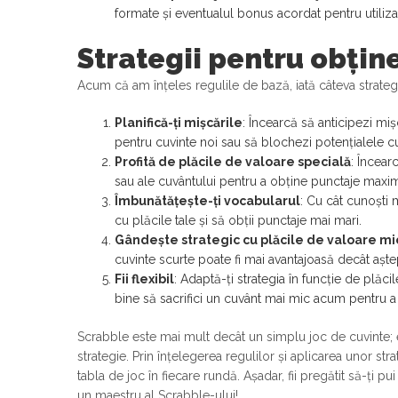
formate și eventualul bonus acordat pentru utilizar
Strategii pentru obți
Acum că am înțeles regulile de bază, iată câteva strategi
Planifică-ți mișcările
: Încearcă să anticipezi mișc
pentru cuvinte noi sau să blochezi potențialele cu
Profită de plăcile de valoare specială
: Încear
sau ale cuvântului pentru a obține punctaje maxi
Îmbunătățește-ți vocabularul
: Cu cât cunoști 
cu plăcile tale și să obții punctaje mai mari.
Gândește strategic cu plăcile de valoare mi
cuvinte scurte poate fi mai avantajoasă decât aște
Fii flexibil
: Adaptă-ți strategia în funcție de plăci
bine să sacrifici un cuvânt mai mic acum pentru a 
Scrabble este mai mult decât un simplu joc de cuvinte; este
strategie. Prin înțelegerea regulilor și aplicarea unor str
tabla de joc în fiecare rundă. Așadar, fii pregătit să-ți pu
un maestru al Scrabble-ului!