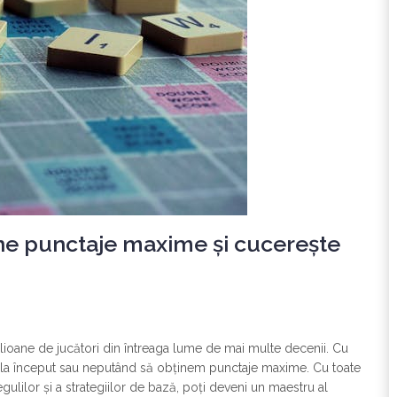
ine punctaje maxime și cucerește
ilioane de jucători din întreaga lume de mai multe decenii. Cu
ant la început sau neputând să obținem punctaje maxime. Cu toate
egulilor și a strategiilor de bază, poți deveni un maestru al