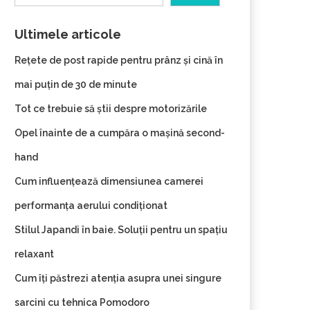
Ultimele articole
Rețete de post rapide pentru prânz și cină în
mai puțin de 30 de minute
Tot ce trebuie să știi despre motorizările
Opel înainte de a cumpăra o mașină second-
hand
Cum influențează dimensiunea camerei
performanța aerului condiționat
Stilul Japandi în baie. Soluții pentru un spațiu
relaxant
Cum îți păstrezi atenția asupra unei singure
sarcini cu tehnica Pomodoro