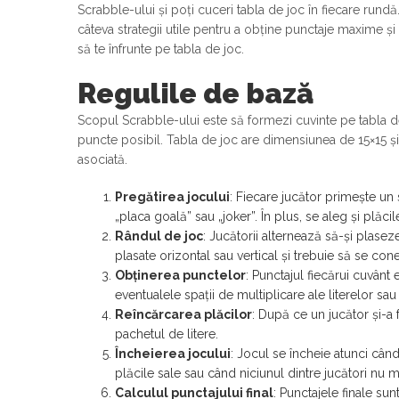
Scrabble-ului și poți cuceri tabla de joc în fiecare rundă
câteva strategii utile pentru a obține punctaje maxime ș
să te înfrunte pe tabla de joc.
Regulile de bază
Scopul Scrabble-ului este să formezi cuvinte pe tabla de
puncte posibil. Tabla de joc are dimensiunea de 15×15 și 
asociată.
Pregătirea jocului
: Fiecare jucător primește un 
„placa goală” sau „joker”. În plus, se aleg și plăci
Rândul de joc
: Jucătorii alternează să-și plasez
plasate orizontal sau vertical și trebuie să se con
Obținerea punctelor
: Punctajul fiecărui cuvânt
eventualele spații de multiplicare ale literelor sau
Reîncărcarea plăcilor
: După ce un jucător și-a 
pachetul de litere.
Încheierea jocului
: Jocul se încheie atunci când 
plăcile sale sau când niciunul dintre jucători nu 
Calculul punctajului final
: Punctajele finale su