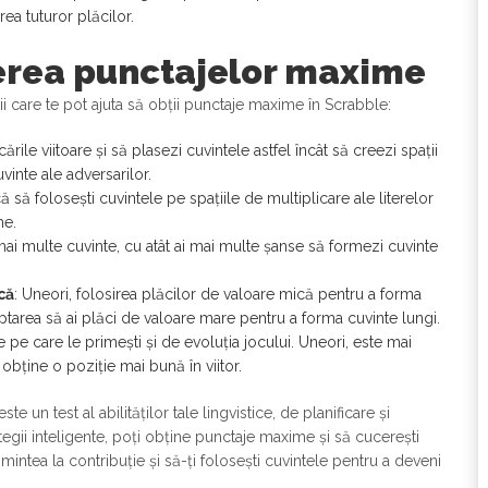
ea tuturor plăcilor.
nerea punctajelor maxime
i care te pot ajuta să obții punctaje maxime în Scrabble:
ările viitoare și să plasezi cuvintele astfel încât să creezi spații
vinte ale adversarilor.
că să folosești cuvintele pe spațiile de multiplicare ale literelor
me.
mai multe cuvinte, cu atât ai mai multe șanse să formezi cuvinte
că
: Uneori, folosirea plăcilor de valoare mică pentru a forma
ptarea să ai plăci de valoare mare pentru a forma cuvinte lungi.
le pe care le primești și de evoluția jocului. Uneori, este mai
obține o poziție mai bună în viitor.
 un test al abilităților tale lingvistice, de planificare și
ategii inteligente, poți obține punctaje maxime și să cucerești
i mintea la contribuție și să-ți folosești cuvintele pentru a deveni