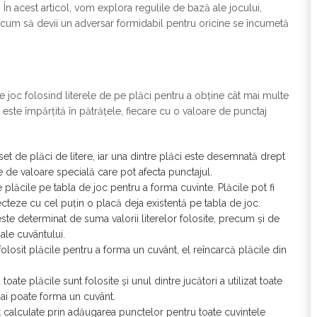
. În acest articol, vom explora regulile de bază ale jocului,
i cum să devii un adversar formidabil pentru oricine se încumetă
 joc folosind literele de pe plăci pentru a obține cât mai multe
este împărțită în pătrățele, fiecare cu o valoare de punctaj
set de plăci de litere, iar una dintre plăci este desemnată drept
le de valoare specială care pot afecta punctajul.
e plăcile pe tabla de joc pentru a forma cuvinte. Plăcile pot fi
ecteze cu cel puțin o placă deja existentă pe tabla de joc.
 este determinat de suma valorii literelor folosite, precum și de
 ale cuvântului.
folosit plăcile pentru a forma un cuvânt, el reîncarcă plăcile din
toate plăcile sunt folosite și unul dintre jucători a utilizat toate
mai poate forma un cuvânt.
nt calculate prin adăugarea punctelor pentru toate cuvintele