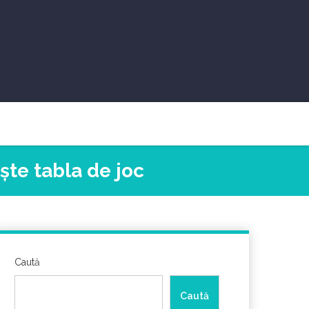
ște tabla de joc
Caută
Caută