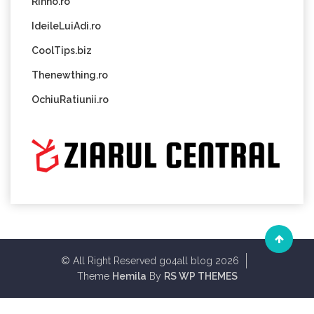
Rinno.ro
IdeileLuiAdi.ro
CoolTips.biz
Thenewthing.ro
OchiuRatiunii.ro
© All Right Reserved go4all blog 2026
Theme
Hemila
By
RS WP THEMES