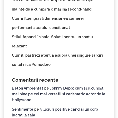
înainte de a cumpăra o mașină second-hand
Cum influențează dimensiunea camerei
performanța aerului condiționat
Stilul Japandi în baie. Soluții pentru un spațiu
relaxant
Cum îți păstrezi atenția asupra unei singure sarcini
cu tehnica Pomodoro
Comentarii recente
Beton Amprentat
pe
Johnny Depp: cum să îl cunoști
mai bine pe cel mai versatil și carismatic actor de la
Hollywood
Sentimente
pe
3 lucruri pozitive cand ai un corp
lucrat la sala