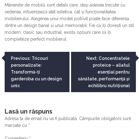
Mânerele de mobilă sunt detalii care, deși adesea trecute cu
vederea, influențează atât estetica, cât și funcționalitatea
mobilierului. Alegerea unui model potrivit poate face diferența
dintre un design banal și unul memorabil. Fie că îți dorești un stil
modern, clasic sau industrial, există opțiuni care să îți
completeze perfect mobilierul.
Navigare
Previous:
Tricouri
Next:
Concentratele
personalizate:
proteice – aliatul
în
Transformă-ți
esențial pentru
articole
garderoba cu un design
sănătate, performanță și
unic
echilibru nutrițional
Lasă un răspuns
Adresa ta de email nu va fi publicată.
Câmpurile obligatorii sunt
marcate cu
*
Comentariu
*