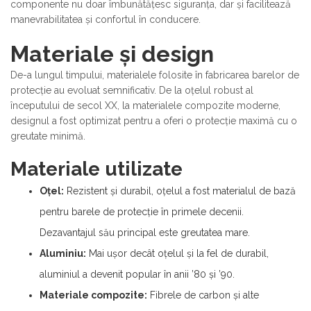
componente nu doar îmbunătățesc siguranța, dar și facilitează
manevrabilitatea și confortul în conducere.
Materiale și design
De-a lungul timpului, materialele folosite în fabricarea barelor de
protecție au evoluat semnificativ. De la oțelul robust al
începutului de secol XX, la materialele compozite moderne,
designul a fost optimizat pentru a oferi o protecție maximă cu o
greutate minimă.
Materiale utilizate
Oțel:
Rezistent și durabil, oțelul a fost materialul de bază
pentru barele de protecție în primele decenii.
Dezavantajul său principal este greutatea mare.
Aluminiu:
Mai ușor decât oțelul și la fel de durabil,
aluminiul a devenit popular în anii ’80 și ’90.
Materiale compozite:
Fibrele de carbon și alte