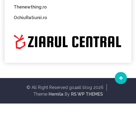
Thenewthing.ro
OchiuRatiunii.ro
© All Right Reserved go4all blog 2026
Theme
Hemila
By
RS WP THEMES