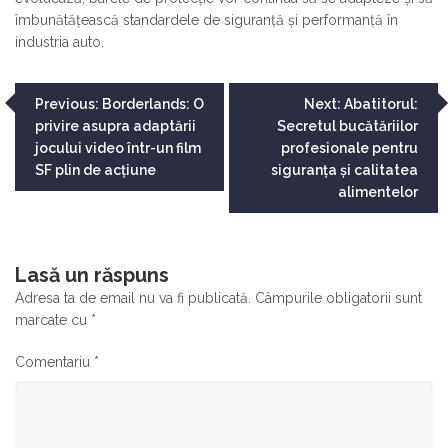
îmbunătățească standardele de siguranță și performanță în
industria auto.
Navigare
Previous:
Borderlands: O
Next:
Abatitorul:
privire asupra adaptării
Secretul bucătăriilor
în
jocului video într-un film
profesionale pentru
articole
SF plin de acțiune
siguranța și calitatea
alimentelor
Lasă un răspuns
Adresa ta de email nu va fi publicată.
Câmpurile obligatorii sunt
marcate cu
*
Comentariu
*