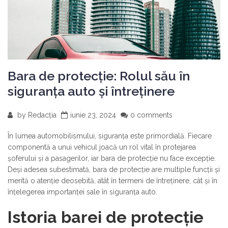
Bara de protecție: Rolul său în
siguranța auto și întreținere
by
Redacția
iunie 23, 2024
0 comments
În lumea automobilismului, siguranța este primordială. Fiecare
componentă a unui vehicul joacă un rol vital în protejarea
șoferului și a pasagerilor, iar bara de protecție nu face excepție.
Deși adesea subestimată, bara de protecție are multiple funcții și
merită o atenție deosebită, atât în termeni de întreținere, cât și în
înțelegerea importanței sale în siguranța auto.
Istoria barei de protecție