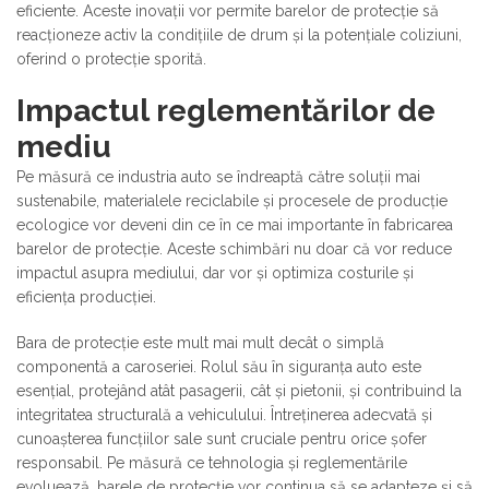
eficiente. Aceste inovații vor permite barelor de protecție să
reacționeze activ la condițiile de drum și la potențiale coliziuni,
oferind o protecție sporită.
Impactul reglementărilor de
mediu
Pe măsură ce industria auto se îndreaptă către soluții mai
sustenabile, materialele reciclabile și procesele de producție
ecologice vor deveni din ce în ce mai importante în fabricarea
barelor de protecție. Aceste schimbări nu doar că vor reduce
impactul asupra mediului, dar vor și optimiza costurile și
eficiența producției.
Bara de protecție este mult mai mult decât o simplă
componentă a caroseriei. Rolul său în siguranța auto este
esențial, protejând atât pasagerii, cât și pietonii, și contribuind la
integritatea structurală a vehiculului. Întreținerea adecvată și
cunoașterea funcțiilor sale sunt cruciale pentru orice șofer
responsabil. Pe măsură ce tehnologia și reglementările
evoluează, barele de protecție vor continua să se adapteze și să