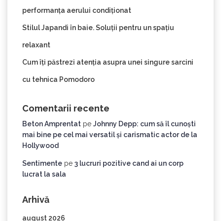
performanța aerului condiționat
Stilul Japandi în baie. Soluții pentru un spațiu
relaxant
Cum îți păstrezi atenția asupra unei singure sarcini
cu tehnica Pomodoro
Comentarii recente
Beton Amprentat
pe
Johnny Depp: cum să îl cunoști
mai bine pe cel mai versatil și carismatic actor de la
Hollywood
Sentimente
pe
3 lucruri pozitive cand ai un corp
lucrat la sala
Arhivă
august 2026