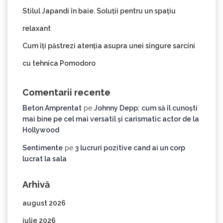
Stilul Japandi în baie. Soluții pentru un spațiu
relaxant
Cum îți păstrezi atenția asupra unei singure sarcini
cu tehnica Pomodoro
Comentarii recente
Beton Amprentat
pe
Johnny Depp: cum să îl cunoști
mai bine pe cel mai versatil și carismatic actor de la
Hollywood
Sentimente
pe
3 lucruri pozitive cand ai un corp
lucrat la sala
Arhivă
august 2026
iulie 2026