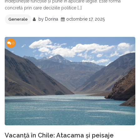
îndeplinește funcțiile și pune în aplicare legile. Este forma
concretă prin care deciziile politice […]
by
Dorina
octombrie 17, 2025
Generale
0
Vacanță în Chile: Atacama și peisaje