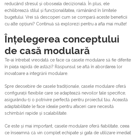
reducând stresul și oboseala decizională. În plus, ele
echilibrează stilul și funcționalitatea, rămânând în limitele
bugetului. Vrei să descoperi cum se compară aceste beneficii
cu alte opțiuni? Continuă să explorezi pentru a afla mai multe!
Înțelegerea conceptului
de casă modulară
Te-ai întrebat vreodată ce face ca casele modulare să fie diferite
în piața rapidă de astăzi? Răspunsul se află în abordarea lor
inovatoare a integrării modulare.
Spre deosebire de casele tradiționale, casele modulare oferă
configurații flexibile care se adaptează nevoilor tale specifice,
asigurându-ți o potrivire perfectă pentru proiectul tău. Această
adaptabilitate le face ideale pentru afaceri care necesită
schimbări rapide și scalabilitate.
Ce este și mai important, casele modulare oferă fiabilitate, ceea
ce înseamnă că vin complet echipate și gata de utilizare imediat