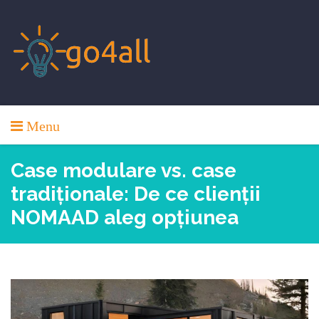
Skip
to
content
Menu
Case modulare vs. case
tradiționale: De ce clienții
NOMAAD aleg opțiunea