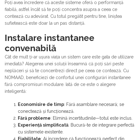
Poți avea încredere că aceste sisteme oferă o performanță
fiabilă, astfel încât să te poți concentra asupra a ceea ce
contează cu adevărat. Cu totul pregătit pentru tine, liniștea
sufletească este doar la un pas distanță.
Instalare instantanee
convenabilă
Cât de mult ți-ar ușura viața un sistem care este gata de utilizare
imediată? Alegerea unei soluții înseamnă că poți sări peste
neplăceri și să te concentrezi direct pe ceea ce contează. Cu
NOMAAD, beneficiezi de confortul unei configurări instantanee
fără compromisuri modulare. Iată de ce este o alegere
inteligentă:
Economisire de timp
: Fără asamblare necesară; se
conectează și funcționează.
Fără probleme
: Elimină incertitudinile—totul este inclus.
Experiență simplificată
: Bucură-te de integrare perfectă
cu sistemele existente.
Fiabilitate
: Ai încredere că funcționează perfect din