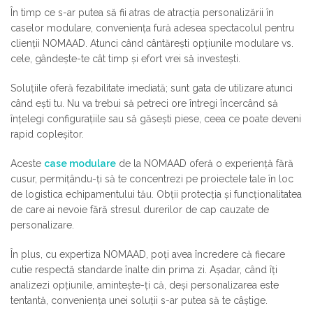
În timp ce s-ar putea să fii atras de atracția personalizării în
caselor modulare, conveniența fură adesea spectacolul pentru
clienții NOMAAD. Atunci când cântărești opțiunile modulare vs.
cele, gândește-te cât timp și efort vrei să investești.
Soluțiile oferă fezabilitate imediată; sunt gata de utilizare atunci
când ești tu. Nu va trebui să petreci ore întregi încercând să
înțelegi configurațiile sau să găsești piese, ceea ce poate deveni
rapid copleșitor.
Aceste
case modulare
de la NOMAAD oferă o experiență fără
cusur, permițându-ți să te concentrezi pe proiectele tale în loc
de logistica echipamentului tău. Obții protecția și funcționalitatea
de care ai nevoie fără stresul durerilor de cap cauzate de
personalizare.
În plus, cu expertiza NOMAAD, poți avea încredere că fiecare
cutie respectă standarde înalte din prima zi. Așadar, când îți
analizezi opțiunile, amintește-ți că, deși personalizarea este
tentantă, conveniența unei soluții s-ar putea să te câștige.