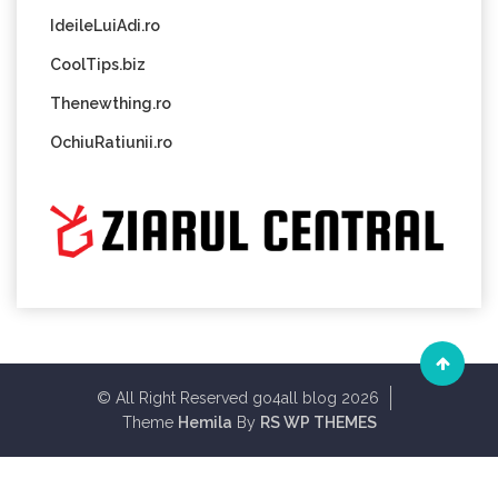
IdeileLuiAdi.ro
CoolTips.biz
Thenewthing.ro
OchiuRatiunii.ro
© All Right Reserved go4all blog 2026
Theme
Hemila
By
RS WP THEMES