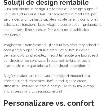
Soluții de design rentabile
Cum poți obține un design uimitor fără a-ți distruge bugetul?
Soluțiile sunt răspunsul tău. Cu compromisuri modulare, poți
savura designuri de înaltă calitate și stilate care nu compromit
estetica sau funcționalitatea. Alegând aceste opțiuni prefabricate,
economisești timp și costuri fără a sacrifica durabilitatea
tradițională.
Imaginează-ți transformându-ți spațiul fără efort, respectând în
același timp bugetul. Soluțiile oferă flexibilitate în design,
permițându-ți să îți adaptezi mediul la nevoile tale fără stresul
construcțiilor personalizate. În plus, poți evita cheltuielile
neașteptate care apar adesea în construcțiile tradiționale.
Alegând o abordare modulară, îmbrățișezi modernitatea,
eficiența și cost-eficacitatea, făcând mai ușor să creezi
atmosfera uimitoare pe care o dorești. De ce să mai aștepți?
Îmbrățișează viitorul designului astăzi!
Personalizare vs. confort