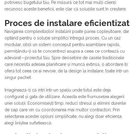
potrivesc bugetului tău. Pe măsură ce tot mai mulți clienți
recunosc aceste beneficii, este clar că soluțiile sunt în creștere.
Proces de instalare eficientizat
Navigarea complexităților instalării poate părea copleșitoare, dar
optând pentru o soluție simplifici întregul proces. Cu un caz
modular, obții un sistem conceput pentru asamblare rapidă,
permițându-ți să te concentrezi asupra a ceea ce contează cu
adevărat—proiectul tău. Spre deosebire de casele tradiționale
care necesită adesea planificare și muncă extinsă, o abordare îți
oferă tot ceea ce ai nevoie, de la design la instalare, toate într-un
singur pachet.
Imaginează-ți că intri într-un spațiu unde totul este deja
configurat și gata de utilizare. Aceasta este frumusețea alegerii
unei soluții. Economisești timp, reduci stresul și elimini durerile
de cap care vin cu coordonarea mai multor contractori. Prin
selectarea acestei opțiuni simplificate, nu alegi doar eficiența;
alegi liniștea sufletească.