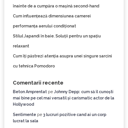
înainte de a cumpăra o mașină second-hand
Cum influențează dimensiunea camerei
performanța aerului condiționat
Stilul Japandi în baie. Soluții pentru un spațiu
relaxant
Cum îți păstrezi atenția asupra unei singure sarcini
cu tehnica Pomodoro
Comentarii recente
Beton Amprentat
pe
Johnny Depp: cum să îl cunoști
mai bine pe cel mai versatil și carismatic actor de la
Hollywood
Sentimente
pe
3 lucruri pozitive cand ai un corp
lucrat la sala