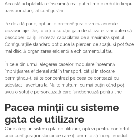
Această adaptabilitate înseamnă mai puțin timp pierdut în timpul
transportului și al configurării.
Pe de altă parte, opțiunile preconfigurate vin cu anumite
dezavantaje. Deși oferă o soluție gata de utilizare, s-ar putea să
descoperi că îți limitează capacitatea de a maximiza spațiul.
Configurațiile standard pot duce la pierderi de spațiu și pot face
mai dificilă organizarea eficientă a echipamentului tău.
În cele din urmă, alegerea caselor modulare înseamnă
îmbrățișarea eficienței atât în transport, cât și în stocare,
permițându-ți să te concentrezi pe ceea ce contează cu
adevărat—aventura ta. Nu te mulțumi cu mai puțin când poți
avea o soluție personalizată care funcționează pentru tine.
Pacea minții cu sisteme
gata de utilizare
Când alegi un sistem gata de utilizare, optezi pentru confortul
unei configurații instantanee care îți permite să începi imediat.