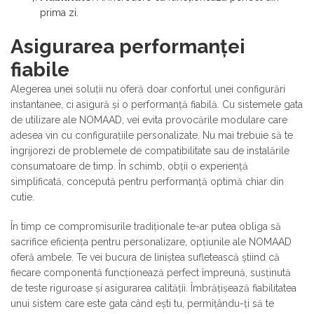
prima zi.
Asigurarea performanței
fiabile
Alegerea unei soluții nu oferă doar confortul unei configurări
instantanee, ci asigură și o performanță fiabilă. Cu sistemele gata
de utilizare ale NOMAAD, vei evita provocările modulare care
adesea vin cu configurațiile personalizate. Nu mai trebuie să te
îngrijorezi de problemele de compatibilitate sau de instalările
consumatoare de timp. În schimb, obții o experiență
simplificată, concepută pentru performanță optimă chiar din
cutie.
În timp ce compromisurile tradiționale te-ar putea obliga să
sacrifice eficiența pentru personalizare, opțiunile ale NOMAAD
oferă ambele. Te vei bucura de liniștea sufletească știind că
fiecare componentă funcționează perfect împreună, susținută
de teste riguroase și asigurarea calității. Îmbrățișează fiabilitatea
unui sistem care este gata când ești tu, permițându-ți să te