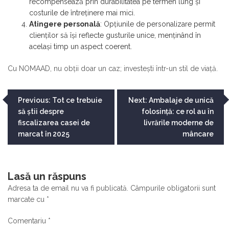
recompensează prin durabilitatea pe termen lung și
costurile de întreținere mai mici.
Atingere personală
: Opțiunile de personalizare permit
clienților să își reflecte gusturile unice, menținând în
același timp un aspect coerent.
Cu NOMAAD, nu obții doar un caz; investești într-un stil de viață.
Navigare
Previous:
Tot ce trebuie
Next:
Ambalaje de unică
să știi despre
folosință: ce rol au în
în
fiscalizarea casei de
livrările moderne de
articole
marcat în 2025
mâncare
Lasă un răspuns
Adresa ta de email nu va fi publicată.
Câmpurile obligatorii sunt
marcate cu
*
Comentariu
*