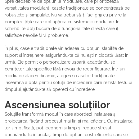
Spre deosebire de opțiunile modulare, care prioritizează
versatilitatea modulară, casele tradiționale se concentrează pe
robustețe și simplitate. Nu va trebui să-ți faci griji cu privire la
complexitățile care pot apărea cu sistemele modulare. În
schimb, te poți bucura de o funcționalitate directă care îți
satisface nevoile fără probleme.
În plus, casele tradiționale vin adesea cu opțiuni stabilite de
suport și întreținere, asigurându-te că nu ești niciodată lăsat în
urmă. Ele permit o personalizare ușoară, adaptându-se
cerințelor tale specifice fără nevoia de reconfigurare. Într-un
mediu de afaceri dinamic, alegerea caselor tradiționale
înseamnă a opta pentru soluții de încredere care rezistă testului
timpului, ajutându-te să operezi cu încredere.
Ascensiunea soluțiilor
Soluțiile transformă modul în care abordezi instalarea și
proiectarea, făcând procesul mai lin și mai eficient. Cu instalarea
lor simplificată, poți economisi timp și reduce stresul,
bucurându-te în același timp de opțiuni cost-eficiente care se