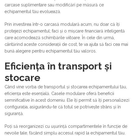
carcase suplimentare sau modificări pe măsură ce
echipamentul tău evoluează.
Prin investirea într-o carcasă modulară acum, nu doar că îți
protejezi echipamentul; faci și o mișcare financiară inteligentă
care acomodează schimbările viitoare. În cele din urmă,
cântărind aceste considerații de cost, te va ajuta să faci cea mai
bună alegere pentru echipamentul tău valoros.
Eficiența în transport și
stocare
Când vine vorba de transportul și stocarea echipamentului tău,
eficiența este esențială. Casele modulare oferă beneficii
semnificative în acest domeniu. Ele îți permit să îți personalizezi
configurația, asigurându-te că totul se potrivește strâns și în
siguranță.
Poți să reorganizezi cu ușurință compartimentele în funcție de
nevoile tale, făcând simplu accesul rapid la echipamentul tău.