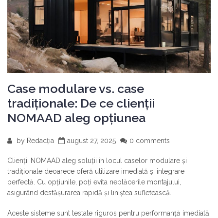
Case modulare vs. case
tradiționale: De ce clienții
NOMAAD aleg opțiunea
by
Redacția
august 27, 2025
0 comments
Clienții NOMAAD aleg soluții în locul caselor modulare și
tradiționale deoarece oferă utilizare imediată și integrare
perfectă. Cu opțiunile, poți evita neplăcerile montajului,
asigurând desfășurarea rapidă și liniștea sufletească.
Aceste sisteme sunt testate riguros pentru performanță imediată,