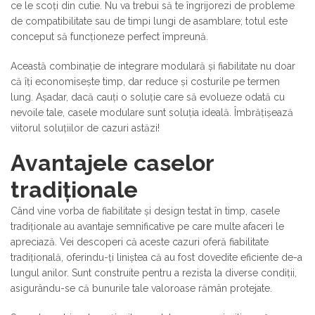
ce le scoți din cutie. Nu va trebui să te îngrijorezi de probleme
de compatibilitate sau de timpi lungi de asamblare; totul este
conceput să funcționeze perfect împreună.
Această combinație de integrare modulară și fiabilitate nu doar
că îți economisește timp, dar reduce și costurile pe termen
lung. Așadar, dacă cauți o soluție care să evolueze odată cu
nevoile tale, casele modulare sunt soluția ideală. Îmbrățișează
viitorul soluțiilor de cazuri astăzi!
Avantajele caselor
tradiționale
Când vine vorba de fiabilitate și design testat în timp, casele
tradiționale au avantaje semnificative pe care multe afaceri le
apreciază. Vei descoperi că aceste cazuri oferă fiabilitate
tradițională, oferindu-ți liniștea că au fost dovedite eficiente de-a
lungul anilor. Sunt construite pentru a rezista la diverse condiții,
asigurându-se că bunurile tale valoroase rămân protejate.