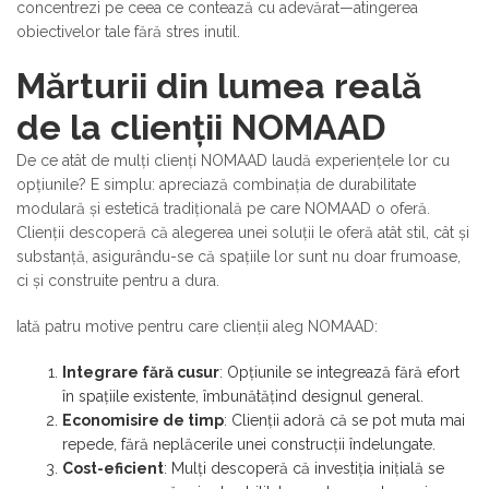
concentrezi pe ceea ce contează cu adevărat—atingerea
obiectivelor tale fără stres inutil.
Mărturii din lumea reală
de la clienții NOMAAD
De ce atât de mulți clienți NOMAAD laudă experiențele lor cu
opțiunile? E simplu: apreciază combinația de durabilitate
modulară și estetică tradițională pe care NOMAAD o oferă.
Clienții descoperă că alegerea unei soluții le oferă atât stil, cât și
substanță, asigurându-se că spațiile lor sunt nu doar frumoase,
ci și construite pentru a dura.
Iată patru motive pentru care clienții aleg NOMAAD:
Integrare fără cusur
: Opțiunile se integrează fără efort
în spațiile existente, îmbunătățind designul general.
Economisire de timp
: Clienții adoră că se pot muta mai
repede, fără neplăcerile unei construcții îndelungate.
Cost-eficient
: Mulți descoperă că investiția inițială se